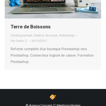
Terre de Boissons
Développement
,
Gestion de projet
,
Webdesign
Par
Cedric Z.
30/10/2017
Refonte complète d’un boutique Prestashop vers
Prestashop. Connecteur logiciel de caisse. Formation
Prestashop.
© Agence Concept-Z |
Mentions légales